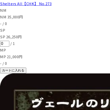
Shelters All【CHK】 No.273
NM
NM
35,000
円
-
/
0
SP
SP
26,250
円
/
1
MP
MP
21,000
円
-
/
0
カートに入れる