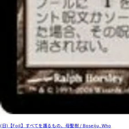
(日)【Foil】すべてを護るもの、母聖樹 / Boseiju, Who