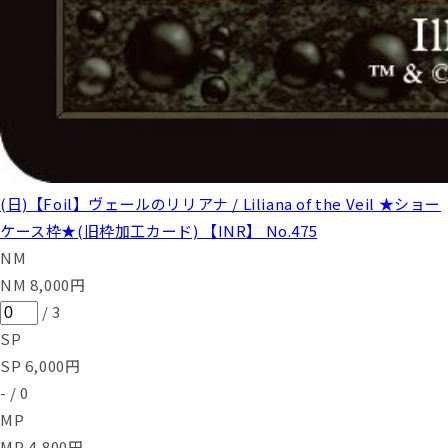
(日)【Foil】ヴェールのリリアナ / Liliana of the Veil ★ショー
ケース枠★(旧枠加工カード) 【INR】 No.475
NM
NM
8,000
円
/
3
SP
SP
6,000
円
-
/
0
MP
MP
4,800
円