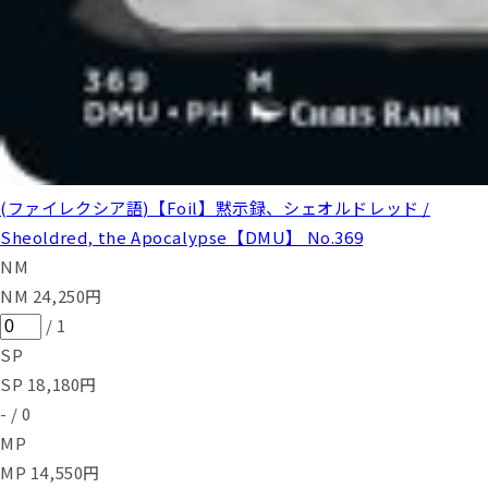
(ファイレクシア語)【Foil】黙示録、シェオルドレッド /
Sheoldred, the Apocalypse【DMU】 No.369
NM
NM
24,250
円
/
1
SP
SP
18,180
円
-
/
0
MP
MP
14,550
円