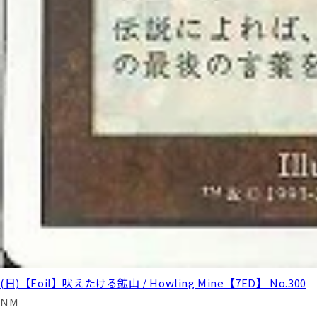
(日)【Foil】吠えたける鉱山 / Howling Mine【7ED】 No.300
NM