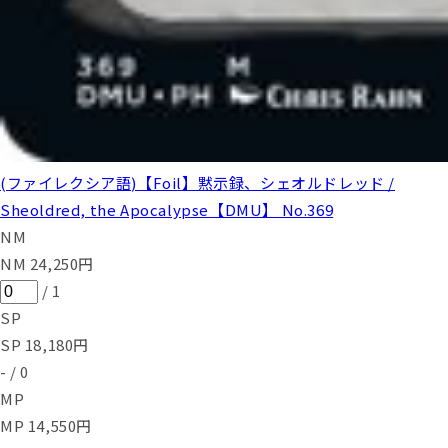
(ファイレクシア語)【Foil】黙示録、シェオルドレッド /
Sheoldred, the Apocalypse【DMU】 No.369
NM
NM
24,250
円
/
1
SP
SP
18,180
円
-
/
0
MP
MP
14,550
円