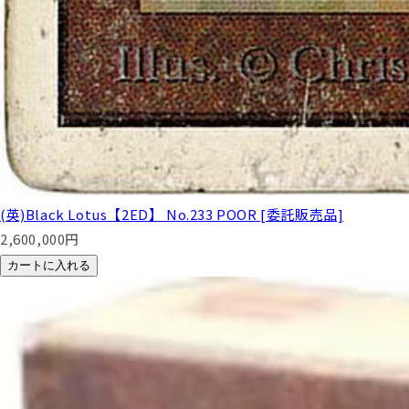
(英)Black Lotus【2ED】 No.233 POOR [委託販売品]
2,600,000
円
カートに入れる