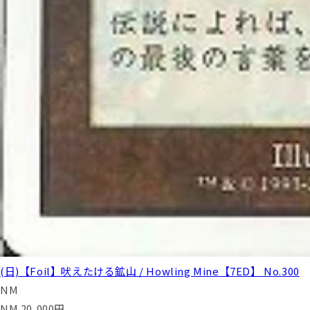
(日)【Foil】吠えたける鉱山 / Howling Mine【7ED】 No.300
NM
NM
20,000
円