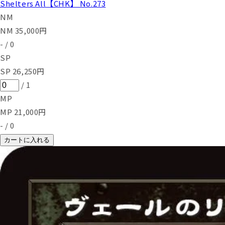
Shelters All【CHK】 No.273
NM
NM
35,000
円
-
/
0
SP
SP
26,250
円
/
1
MP
MP
21,000
円
-
/
0
カートに入れる