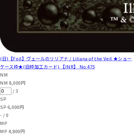
(日)【Foil】ヴェールのリリアナ / Liliana of the Veil ★ショー
ケース枠★(旧枠加工カード) 【INR】 No.475
NM
NM
8,000
円
/
3
SP
SP
6,000
円
-
/
0
MP
MP
4,800
円