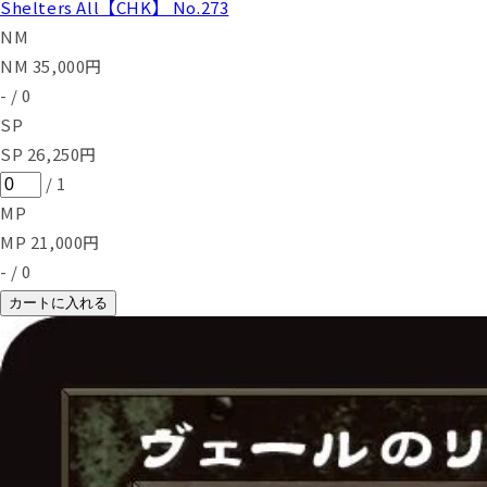
Shelters All【CHK】 No.273
NM
NM
35,000
円
-
/
0
SP
SP
26,250
円
/
1
MP
MP
21,000
円
-
/
0
カートに入れる