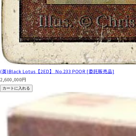
(英)Black Lotus【2ED】 No.233 POOR [委託販売品]
2,600,000
円
カートに入れる