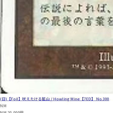
(日)【Foil】吠えたける鉱山 / Howling Mine【7ED】 No.300
NM
NM
20,000
円