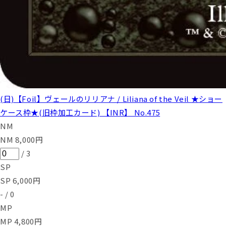
(日)【Foil】ヴェールのリリアナ / Liliana of the Veil ★ショー
ケース枠★(旧枠加工カード) 【INR】 No.475
NM
NM
8,000
円
/
3
SP
SP
6,000
円
-
/
0
MP
MP
4,800
円