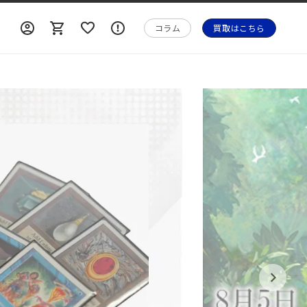
ロ
ロ
カ
ォ
グ
グ
ー
メ
コラム
買取はこちら
イ
イ
ト
ー
ン
ン
シ
ョ
ン