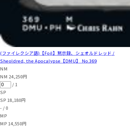
(ファイレクシア語)【Foil】黙示録、シェオルドレッド /
Sheoldred, the Apocalypse【DMU】 No.369
NM
NM
24,250
円
/
1
SP
SP
18,180
円
-
/
0
MP
MP
14,550
円