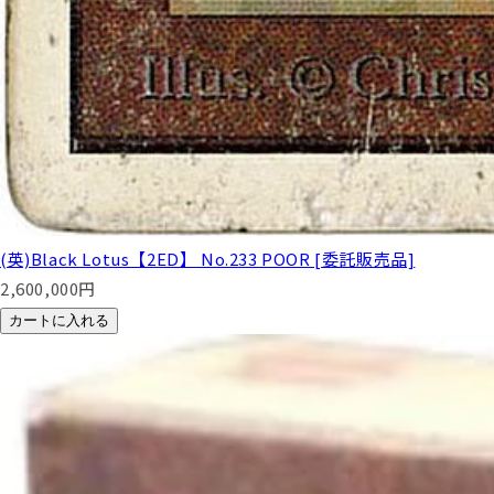
(英)Black Lotus【2ED】 No.233 POOR [委託販売品]
2,600,000
円
カートに入れる