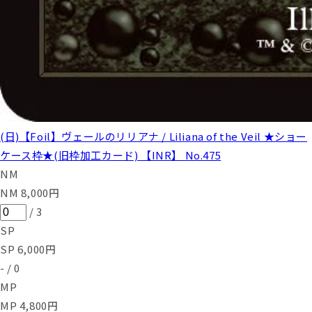
(日)【Foil】ヴェールのリリアナ / Liliana of the Veil ★ショー
ケース枠★(旧枠加工カード) 【INR】 No.475
NM
NM
8,000
円
/
3
SP
SP
6,000
円
-
/
0
MP
MP
4,800
円