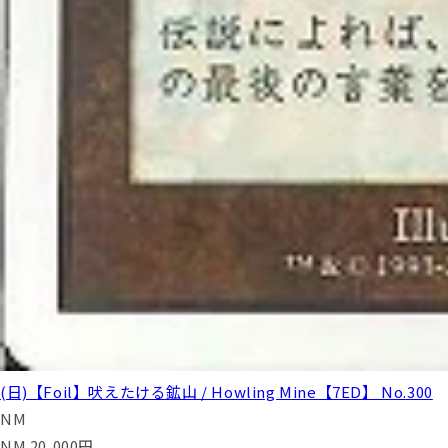
(日)【Foil】吠えたける鉱山 / Howling Mine【7ED】 No.300
NM
NM
20,000
円