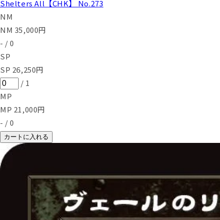
Shelters All【CHK】 No.273
NM
NM
35,000
円
-
/
0
SP
SP
26,250
円
/
1
MP
MP
21,000
円
-
/
0
カートに入れる