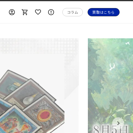
ロ
ロ
カ
ォ
グ
グ
ー
メ
コラム
買取はこちら
イ
イ
ト
ー
ン
ン
シ
ョ
ン